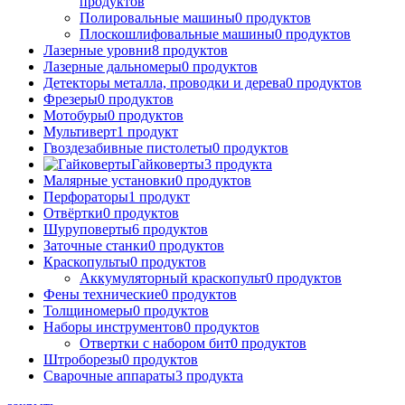
продуктов
Полировальные машины
0
продуктов
Плоскошлифовальные машины
0
продуктов
Лазерные уровни
8
продуктов
Лазерные дальномеры
0
продуктов
Детекторы металла, проводки и дерева
0
продуктов
Фрезеры
0
продуктов
Мотобуры
0
продуктов
Мультиверт
1
продукт
Гвоздезабивные пистолеты
0
продуктов
Гайковерты
3
продукта
Малярные установки
0
продуктов
Перфораторы
1
продукт
Отвёртки
0
продуктов
Шуруповерты
6
продуктов
Заточные станки
0
продуктов
Краскопульты
0
продуктов
Аккумуляторный краскопульт
0
продуктов
Фены технические
0
продуктов
Толщиномеры
0
продуктов
Наборы инструментов
0
продуктов
Отвертки с набором бит
0
продуктов
Штроборезы
0
продуктов
Сварочные аппараты
3
продукта