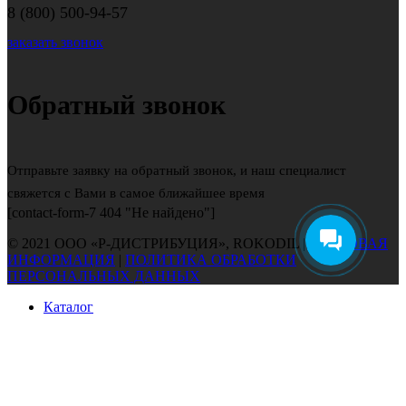
8 (800) 500-94-57
заказать звонок
Обратный звонок
Отправьте заявку на обратный звонок, и наш специалист
свяжется с Вами в самое ближайшее время
[contact-form-7 404 "Не найдено"]
© 2021 ООО «Р-ДИСТРИБУЦИЯ», ROKODIL |
ПРАВОВАЯ
ИНФОРМАЦИЯ
|
ПОЛИТИКА ОБРАБОТКИ
ПЕРСОНАЛЬНЫХ ДАННЫХ
Каталог
Гарантия
Доставка и оплата
Контакты
Вход / Регистрация