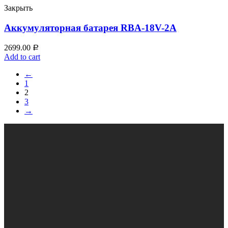
Закрыть
Аккумуляторная батарея RBA-18V-2A
2699.00
Р
Add to cart
←
1
2
3
→