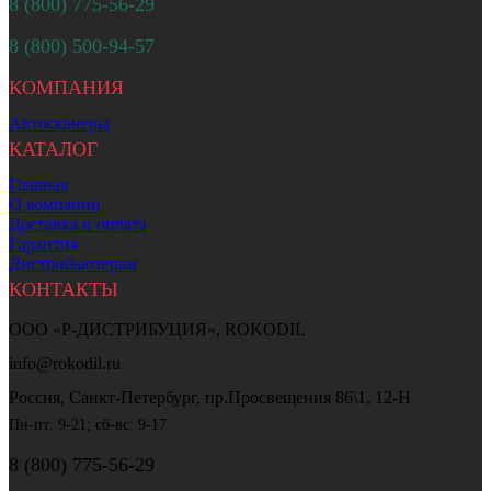
8 (800) 775-56-29
8 (800) 500-94-57
КОМПАНИЯ
Автосканеры
КАТАЛОГ
Главная
О компании
Доставка и оплата
Гарантия
Дистрибьютерам
КОНТАКТЫ
ООО «Р-ДИСТРИБУЦИЯ», ROKODIL
info@rokodil.ru
Россия, Санкт-Петербург, пр.Просвещения 86\1, 12-Н
Пн-пт: 9-21; сб-вс: 9-17
8 (800) 775-56-29