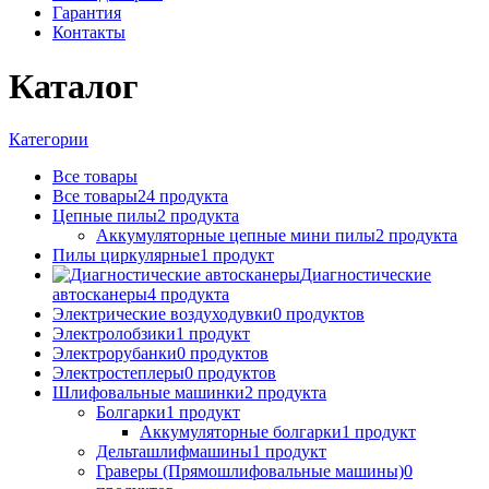
Гарантия
Контакты
Каталог
Категории
Все
товары
Все товары
24
продукта
Цепные пилы
2
продукта
Аккумуляторные цепные мини пилы
2
продукта
Пилы циркулярные
1
продукт
Диагностические
автосканеры
4
продукта
Электрические воздуходувки
0
продуктов
Электролобзики
1
продукт
Электрорубанки
0
продуктов
Электростеплеры
0
продуктов
Шлифовальные машинки
2
продукта
Болгарки
1
продукт
Аккумуляторные болгарки
1
продукт
Дельташлифмашины
1
продукт
Граверы (Прямошлифовальные машины)
0