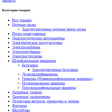
закрыть
Категории товаров
Все товары
Цепные пилы
Аккумуляторные цепные мини пилы
Пилы циркулярные
Диагностические автосканеры
Электрические воздуходувки
Электролобзики
Электрорубанки
Электростеплеры
Шлифовальные машинки
Болгарки
Аккумуляторные болгарки
Дельташлифмашины
Граверы (Прямошлифовальные машины)
Полировальные машины
Плоскошлифовальные машины
Лазерные уровни
Лазерные дальномеры
Детекторы металла, проводки и дерева
Фрезеры
Мотобуры