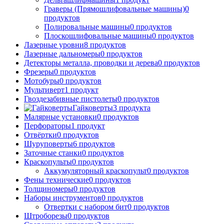
Граверы (Прямошлифовальные машины)
0
продуктов
Полировальные машины
0
продуктов
Плоскошлифовальные машины
0
продуктов
Лазерные уровни
8
продуктов
Лазерные дальномеры
0
продуктов
Детекторы металла, проводки и дерева
0
продуктов
Фрезеры
0
продуктов
Мотобуры
0
продуктов
Мультиверт
1
продукт
Гвоздезабивные пистолеты
0
продуктов
Гайковерты
3
продукта
Малярные установки
0
продуктов
Перфораторы
1
продукт
Отвёртки
0
продуктов
Шуруповерты
6
продуктов
Заточные станки
0
продуктов
Краскопульты
0
продуктов
Аккумуляторный краскопульт
0
продуктов
Фены технические
0
продуктов
Толщиномеры
0
продуктов
Наборы инструментов
0
продуктов
Отвертки с набором бит
0
продуктов
Штроборезы
0
продуктов