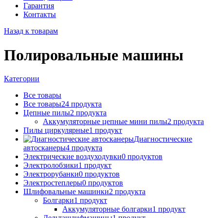
Гарантия
Контакты
Назад к товарам
Полировальные машины
Категории
Все
товары
Все товары
24
продукта
Цепные пилы
2
продукта
Аккумуляторные цепные мини пилы
2
продукта
Пилы циркулярные
1
продукт
Диагностические
автосканеры
4
продукта
Электрические воздуходувки
0
продуктов
Электролобзики
1
продукт
Электрорубанки
0
продуктов
Электростеплеры
0
продуктов
Шлифовальные машинки
2
продукта
Болгарки
1
продукт
Аккумуляторные болгарки
1
продукт
Дельташлифмашины
1
продукт