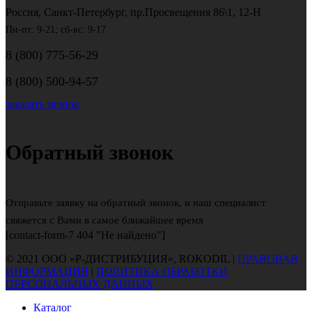
Россия, Санкт-Петербург, пр.Просвещения 86\1, 12-Н
Пн-пт: 9-21; сб-вс: 9-17
8 (800) 775-56-29
8 (800) 500-94-57
заказать звонок
Обратный звонок
Отправьте заявку на обратный звонок, и наш специалист
свяжется с Вами в самое ближайшее время
[contact-form-7 404 "Не найдено"]
© 2021 ООО «Р-ДИСТРИБУЦИЯ», ROKODIL |
ПРАВОВАЯ
ИНФОРМАЦИЯ
|
ПОЛИТИКА ОБРАБОТКИ
ПЕРСОНАЛЬНЫХ ДАННЫХ
Каталог