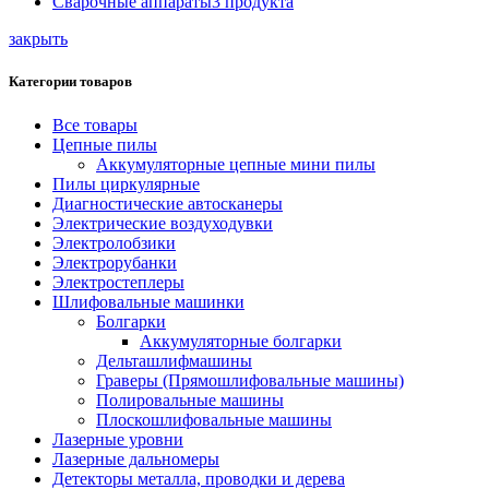
Сварочные аппараты
3
продукта
закрыть
Категории товаров
Все товары
Цепные пилы
Аккумуляторные цепные мини пилы
Пилы циркулярные
Диагностические автосканеры
Электрические воздуходувки
Электролобзики
Электрорубанки
Электростеплеры
Шлифовальные машинки
Болгарки
Аккумуляторные болгарки
Дельташлифмашины
Граверы (Прямошлифовальные машины)
Полировальные машины
Плоскошлифовальные машины
Лазерные уровни
Лазерные дальномеры
Детекторы металла, проводки и дерева