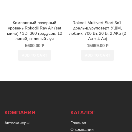
Компактный лазерный
Rokodil Multivert Start 3в1:
уровень Rokodil Ray Air (set
дрель-шуруповерт, УШМ,
мини) / 3D, 360 градусов, 12
лобзик, 700 Вт, 20 В, 2 АКБ (2
линий, зеленый луч
Ач + 4 Ач)
5600.00
15699.00
Р
Р
ADD TO CART
ADD TO CART
КОМПАНИЯ
КАТАЛОГ
Автосканеры
Главная
О компании