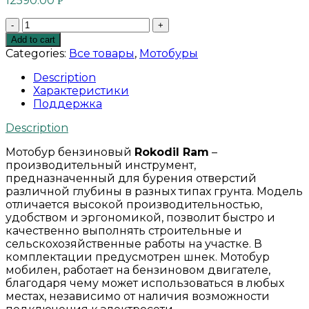
12590.00
Р
Мотобур
бензиновый
Add to cart
Rokodil
Categories:
Все товары
,
Мотобуры
Ram
quantity
Description
Характеристики
Поддержка
Description
Мотобур бензиновый
Rokodil Ram
–
производительный инструмент,
предназначенный для бурения отверстий
различной глубины в разных типах грунта. Модель
отличается высокой производительностью,
удобством и эргономикой, позволит быстро и
качественно выполнять строительные и
сельскохозяйственные работы на участке. В
комплектации предусмотрен шнек. Мотобур
мобилен, работает на бензиновом двигателе,
благодаря чему может использоваться в любых
местах, независимо от наличия возможности