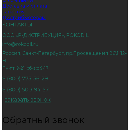
О компании
Доставка и оплата
Гарантия
Дистрибьютерам
КОНТАКТЫ
ООО «Р-ДИСТРИБУЦИЯ», ROKODIL
info@rokodil.ru
Россия, Санкт-Петербург, пр.Просвещения 86\1, 12-
Н
Пн-пт: 9-21; сб-вс: 9-17
8 (800) 775-56-29
8 (800) 500-94-57
заказать звонок
Обратный звонок