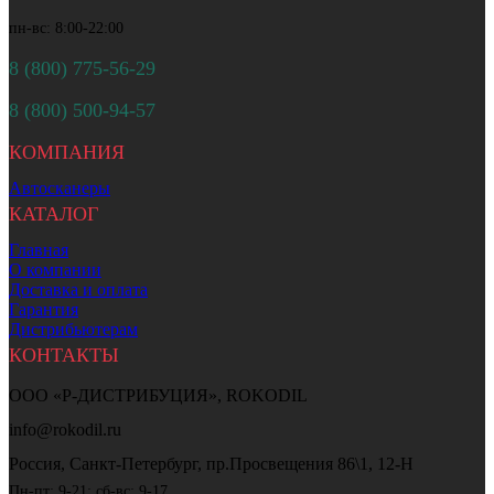
пн-вс: 8:00-22:00
8 (800) 775-56-29
8 (800) 500-94-57
КОМПАНИЯ
Автосканеры
КАТАЛОГ
Главная
О компании
Доставка и оплата
Гарантия
Дистрибьютерам
КОНТАКТЫ
ООО «Р-ДИСТРИБУЦИЯ», ROKODIL
info@rokodil.ru
Россия, Санкт-Петербург, пр.Просвещения 86\1, 12-Н
Пн-пт: 9-21; сб-вс: 9-17