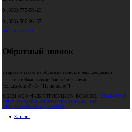
8 (800) 775-56-29
8 (800) 500-94-57
заказать звонок
Обратный звонок
Отправьте заявку на обратный звонок, и наш специалист
свяжется с Вами в самое ближайшее время
[contact-form-7 404 "Не найдено"]
© 2021 ООО «Р-ДИСТРИБУЦИЯ», ROKODIL |
ПРАВОВАЯ
ИНФОРМАЦИЯ
|
ПОЛИТИКА ОБРАБОТКИ
ПЕРСОНАЛЬНЫХ ДАННЫХ
Каталог
Гарантия
Доставка и оплата