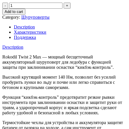
Мощный
аккумуляторный
Add to cart
шуруповерт
Category:
Шуруповерты
для
ледобура
Description
Rokodil
Характеристики
Twist
Поддержка
2
Max
Description
quantity
Rokodil Twist 2 Max — мощный бесщеточный
аккумуляторный шуруповерт для ледобура с функцией
защиты при заклинивании оснастки “кикбэк-контроль”.
Высокий крутящий момент 140 Нм, позволит без усилий
пробурить лунки во льду и почве или легко справиться с
бетоном и крупными саморезами.
Функция “кикбэк-контроль” предотвратит резкие рывки
инструмента при заклинивании оснастки и защитит руки от
травм, а ударопрочный корпус и яркая подсветка сделают
работу удобной и безопасной в любых условиях.
Термостойкие чехлы для устройства и аккумулятора защитят
батареи от разряда на холоде, а сам инструмент от