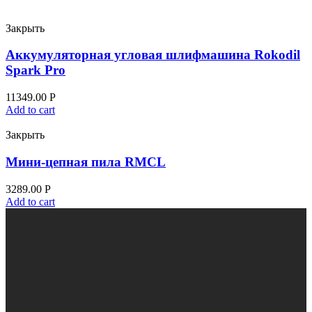
Закрыть
Аккумуляторная угловая шлифмашина Rokodil
Spark Pro
11349.00
Р
Add to cart
Закрыть
Мини‑цепная пила RMCL
3289.00
Р
Add to cart