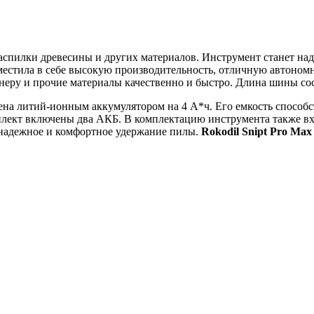
 распилки древесины и других материалов. Инструмент станет 
вместила в себе высокую производительность, отличную автоном
фанеру и прочие материалы качественно и быстро. Длина шины сос
щена литий-ионным аккумулятором на 4 А*ч. Его емкость способ
лект включены два АКБ. В комплектацию инструмента также вход
 надежное и комфортное удержание пилы.
Rokodil Snipt Pro Max