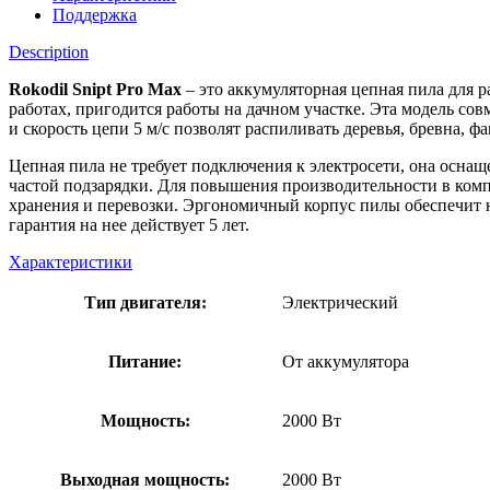
Pro
Поддержка
Max
quantity
Description
Rokodil Snipt Pro Max
– это аккумуляторная цепная пила для
работах, пригодится работы на дачном участке. Эта модель со
и скорость цепи 5 м/с позволят распиливать деревья, бревна, 
Цепная пила не требует подключения к электросети, она осна
частой подзарядки. Для повышения производительности в комп
хранения и перевозки. Эргономичный корпус пилы обеспечит
гарантия на нее действует 5 лет.
Характеристики
Тип двигателя:
Электрический
Питание:
От аккумулятора
Мощность:
2000 Вт
Выходная мощность:
2000 Вт