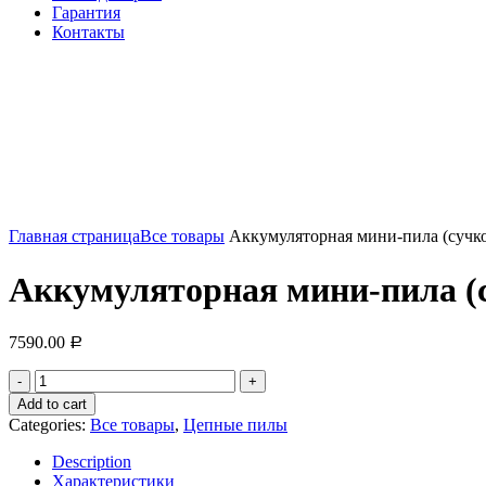
Гарантия
Контакты
Нажмите, чтобы увеличить
Главная страница
Все товары
Аккумуляторная мини-пила (сучкор
Аккумуляторная мини-пила (с
7590.00
Р
Аккумуляторная
мини-
Add to cart
пила
Categories:
Все товары
,
Цепные пилы
(сучкорез)
Rokodil
Description
Snipt
Характеристики