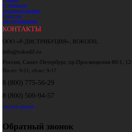
О компании
Доставка и оплата
Гарантия
Дистрибьютерам
КОНТАКТЫ
ООО «Р-ДИСТРИБУЦИЯ», ROKODIL
info@rokodil.ru
Россия, Санкт-Петербург, пр.Просвещения 86\1, 12
Пн-пт: 9-21; сб-вс: 9-17
8 (800) 775-56-29
8 (800) 500-94-57
заказать звонок
Обратный звонок