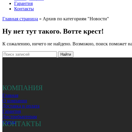
Гарантия
Контакты
Главная страница
»
Архив по категориям "Новости"
Ну нет тут такого. Вотте крест!
К сожалению, ничего не найдено. Возможно, поиск поможет н
Найти
КОМПАНИЯ
Главная
О компании
Доставка и оплата
Гарантия
Дистрибьютерам
Статьи
КОНТАКТЫ